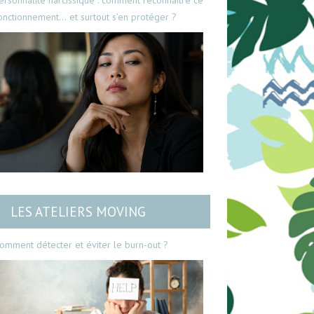
ersonnalité narcissique : comment reconnaître ce
onctionnement… et surtout s’en protéger ?
LES ATELIERS MOVING
omment détecter et éviter le burn-out ?