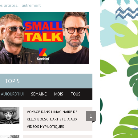
es artistes… autrement
TOP 5
AUJOURD'HUI
SEMAINE
MOIS
TOUS
VOYAGE DANS L’IMAGINAIRE DE
1
KELLY BOESCH, ARTISTE IA AUX
VIDÉOS HYPNOTIQUES