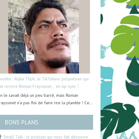
nsolite : Alijha Thph, le TikTokeur polynésien qui
ait revivre Roman Frayssinet… en lip-sync !
n le savait déjà un peu barré, mais Roman
rayssinet n’a pas fini de faire rire la planète ! Ce…
BONS PLANS
Small Talk : le podcast qui nous fait découvrir