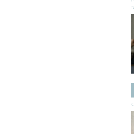
P
f
C