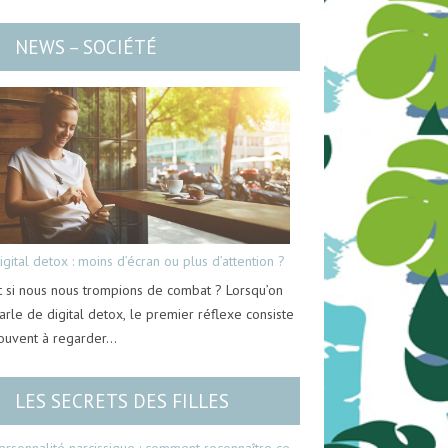
NEWS – SOCIÉTÉ
igital detox : moins d’écran ou plus d’attention ?
t si nous nous trompions de combat ? Lorsqu’on
arle de digital detox, le premier réflexe consiste
ouvent à regarder…
LES SECRETS DES FILLES