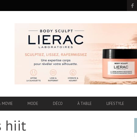
& MOVIE
MODE
DÉCO
À TABLE
LIFESTYLE
 hiit