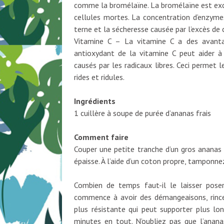
comme la bromélaïne. La bromélaïne est exc
cellules mortes. La concentration d’enzyme
terne et la sécheresse causée par l’excès de 
Vitamine C – La vitamine C a des avanta
antioxydant de la vitamine C peut aider 
causés par les radicaux libres. Ceci permet
rides et ridules.
Ingrédients
1 cuillère à soupe de purée d’ananas frais
Comment faire
Couper une petite tranche d’un gros ananas e
épaisse. À l’aide d’un coton propre, tamponne
Combien de temps faut-il le laisser pose
commence à avoir des démangeaisons, rince
plus résistante qui peut supporter plus l
minutes en tout. N’oubliez pas que l’anan