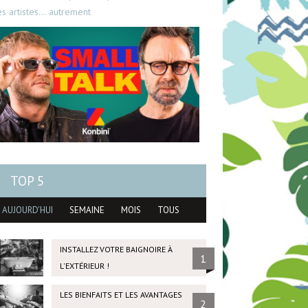
es artistes… autrement
TOP 5
AUJOURD'HUI
SEMAINE
MOIS
TOUS
INSTALLEZ VOTRE BAIGNOIRE À
1
L'EXTÉRIEUR !
LES BIENFAITS ET LES AVANTAGES
2