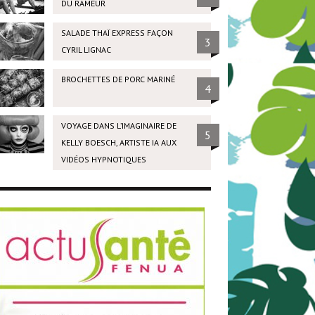
DU RAMEUR
SALADE THAÏ EXPRESS FAÇON
3
CYRIL LIGNAC
BROCHETTES DE PORC MARINÉ
4
VOYAGE DANS L’IMAGINAIRE DE
5
KELLY BOESCH, ARTISTE IA AUX
VIDÉOS HYPNOTIQUES