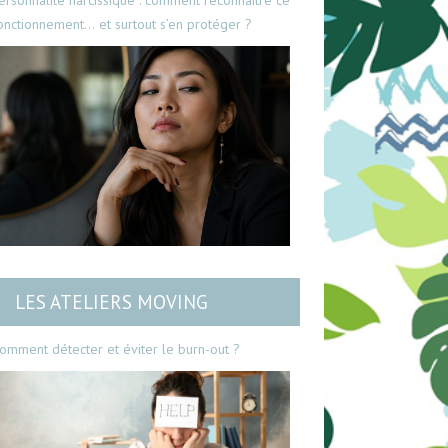
ersonnalité narcissique : comment reconnaître ce
onctionnement… et surtout s’en protéger ?
LES ATELIERS MOVING
omment détecter et éviter le burn-out ?