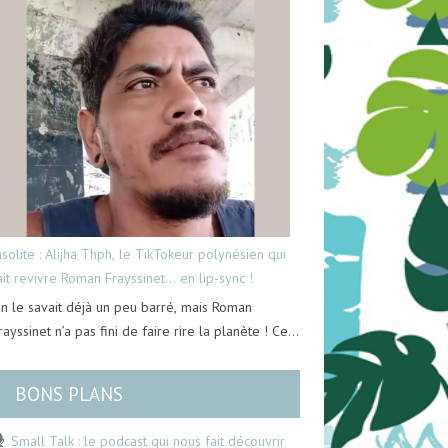
nsolite : Alijha Thph, le TikTokeur polynésien qui
ait revivre Roman Frayssinet… en lip-sync !
n le savait déjà un peu barré, mais Roman
rayssinet n’a pas fini de faire rire la planète ! Ce…
BONS PLANS
Small Talk : le podcast qui nous fait découvrir