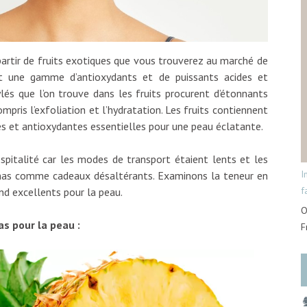
partir de fruits exotiques que vous trouverez au marché de
nt une gamme d’antioxydants et de puissants acides et
lés que l’on trouve dans les fruits procurent d’étonnants
compris l’exfoliation et l’hydratation. Les fruits contiennent
s et antioxydantes essentielles pour une peau éclatante.
ospitalité car les modes de transport étaient lents et les
I
anas comme cadeaux désaltérants. Examinons la teneur en
f
nd excellents pour la peau.
O
as pour la peau :
F