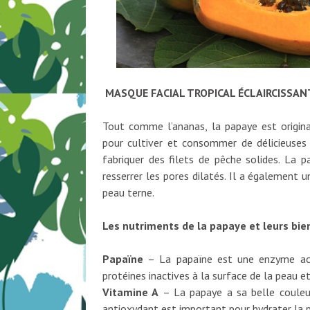
MASQUE FACIAL TROPICAL ÉCLAIRCISSANT
Tout comme l’ananas, la papaye est origina
pour cultiver et consommer de délicieuses 
fabriquer des filets de pêche solides. La 
resserrer les pores dilatés. Il a également un
peau terne.
Les nutriments de la papaye et leurs bien
Papaïne
– La papaïne est une enzyme acti
protéines inactives à la surface de la peau e
Vitamine A
– La papaye a sa belle couleur
antioxydant est important pour hydrater la 