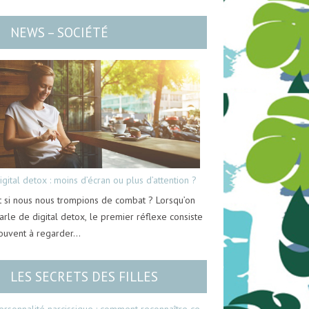
NEWS – SOCIÉTÉ
igital detox : moins d’écran ou plus d’attention ?
t si nous nous trompions de combat ? Lorsqu’on
arle de digital detox, le premier réflexe consiste
ouvent à regarder…
LES SECRETS DES FILLES