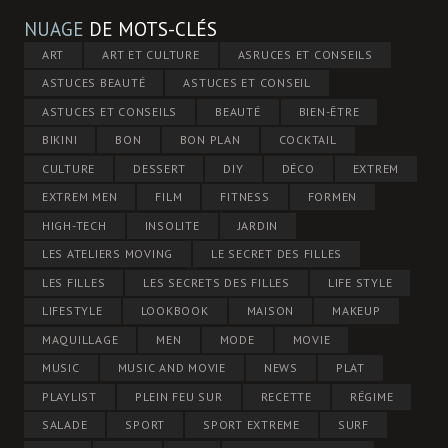
NUAGE
DE MOTS-CLÉS
ART
ART ET CULTURE
ASRUCES ET CONSEILS
ASTUCES BEAUTÉ
ASTUCES ET CONSEIL
ASTUCES ET CONSEILS
BEAUTÉ
BIEN-ÊTRE
BIKINI
BON
BON PLAN
COCKTAIL
CULTURE
DESSERT
DIY
DÉCO
EXTREM
EXTREM MEN
FILM
FITNESS
FORMEN
HIGH-TECH
INSOLITE
JARDIN
LES ATELIERS MOVING
LE SECRET DES FILLES
LES FILLES
LES SECRETS DES FILLES
LIFE STYLE
LIFESTYLE
LOOKBOOK
MAISON
MAKEUP
MAQUILLAGE
MEN
MODE
MOVIE
MUSIC
MUSIC AND MOVIE
NEWS
PLAT
PLAYLIST
PLEIN FEU SUR
RECETTE
RÉGIME
SALADE
SPORT
SPORT EXTREME
SURF