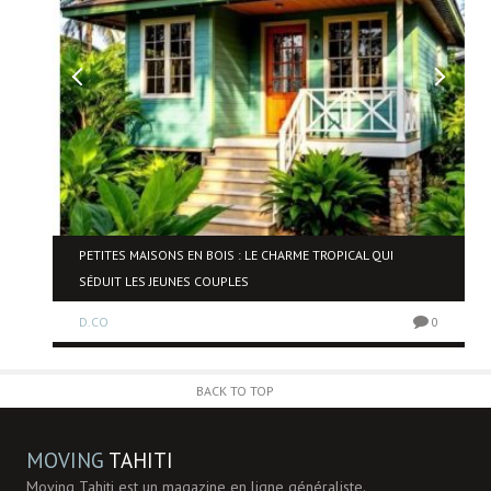
NE
PETITES MAISONS EN BOIS : LE CHARME TROPICAL QUI
SÉDUIT LES JEUNES COUPLES
D.CO
0
0
BACK TO TOP
MOVING
TAHITI
Moving Tahiti est un magazine en ligne généraliste.