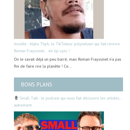
Insolite : Alijha Thph, le TikTokeur polynésien qui fait revivre
Roman Frayssinet… en lip-sync !
On le savait déjà un peu barré, mais Roman Frayssinet n’a pas
fini de faire rire la planète ! Ce…
BONS PLANS
Small Talk : le podcast qui nous fait découvrir les artistes…
autrement