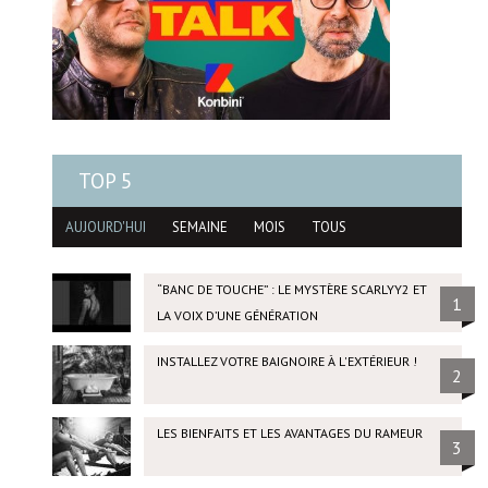
TOP 5
AUJOURD'HUI
SEMAINE
MOIS
TOUS
“BANC DE TOUCHE” : LE MYSTÈRE SCARLYY2 ET
1
LA VOIX D’UNE GÉNÉRATION
INSTALLEZ VOTRE BAIGNOIRE À L'EXTÉRIEUR !
2
LES BIENFAITS ET LES AVANTAGES DU RAMEUR
3