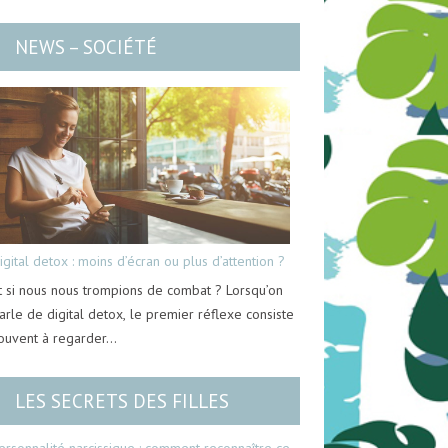
NEWS – SOCIÉTÉ
igital detox : moins d’écran ou plus d’attention ?
t si nous nous trompions de combat ? Lorsqu’on
arle de digital detox, le premier réflexe consiste
ouvent à regarder…
LES SECRETS DES FILLES