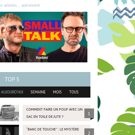
es artistes… autrement
TOP 5
AUJOURD'HUI
SEMAINE
MOIS
TOUS
COMMENT FAIRE UN POUF AVEC UN
1
SAC EN TOILE DE JUTE ?
“BANC DE TOUCHE” : LE MYSTÈRE
2