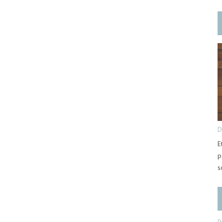
D
E
p
s