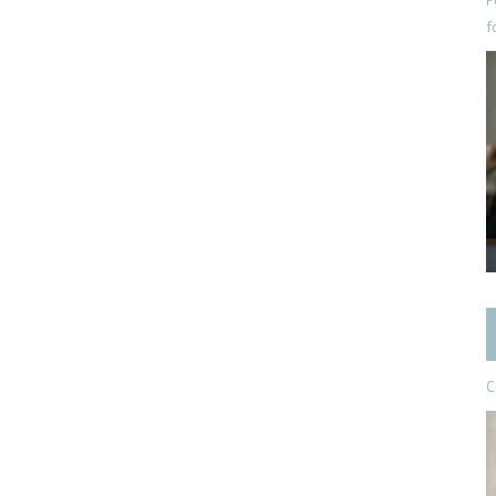
P
f
C