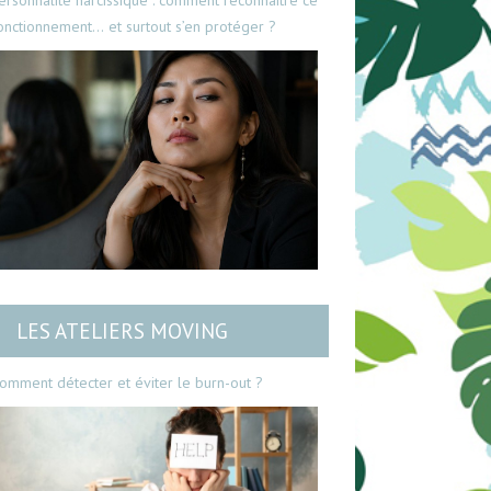
ersonnalité narcissique : comment reconnaître ce
onctionnement… et surtout s’en protéger ?
LES ATELIERS MOVING
omment détecter et éviter le burn-out ?