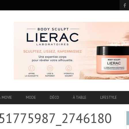
& MOVIE
MODE
DÉCO
À TABLE
LIFESTYLE
51775987_2746180