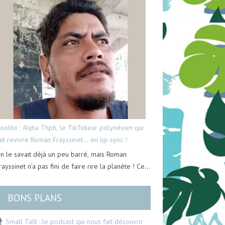
nsolite : Alijha Thph, le TikTokeur polynésien qui
ait revivre Roman Frayssinet… en lip-sync !
n le savait déjà un peu barré, mais Roman
rayssinet n’a pas fini de faire rire la planète ! Ce…
BONS PLANS
Small Talk : le podcast qui nous fait découvrir