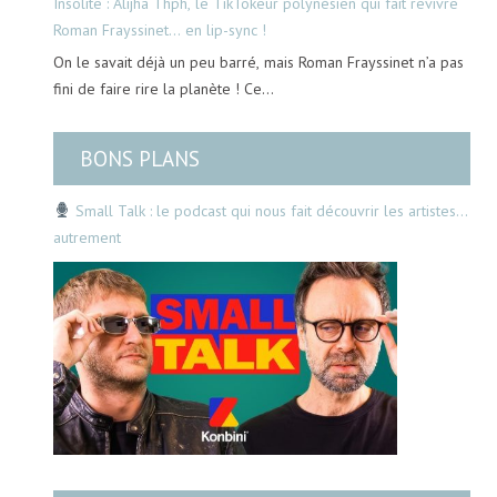
Insolite : Alijha Thph, le TikTokeur polynésien qui fait revivre
Roman Frayssinet… en lip-sync !
On le savait déjà un peu barré, mais Roman Frayssinet n’a pas
fini de faire rire la planète ! Ce…
BONS PLANS
Small Talk : le podcast qui nous fait découvrir les artistes…
autrement