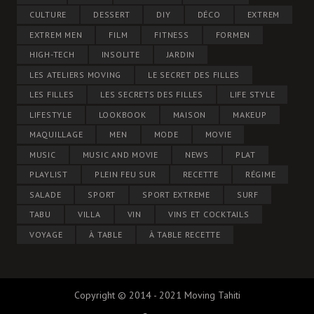
CULTURE
DESSERT
DIY
DÉCO
EXTREM
EXTREM MEN
FILM
FITNESS
FORMEN
HIGH-TECH
INSOLITE
JARDIN
LES ATELIERS MOVING
LE SECRET DES FILLES
LES FILLES
LES SECRETS DES FILLES
LIFE STYLE
LIFESTYLE
LOOKBOOK
MAISON
MAKEUP
MAQUILLAGE
MEN
MODE
MOVIE
MUSIC
MUSIC AND MOVIE
NEWS
PLAT
PLAYLIST
PLEIN FEU SUR
RECETTE
RÉGIME
SALADE
SPORT
SPORT EXTREME
SURF
TABU
VILLA
VIN
VINS ET COCKTAILS
VOYAGE
À TABLE
À TABLE RECETTE
Copyright © 2014 - 2021 Moving Tahiti