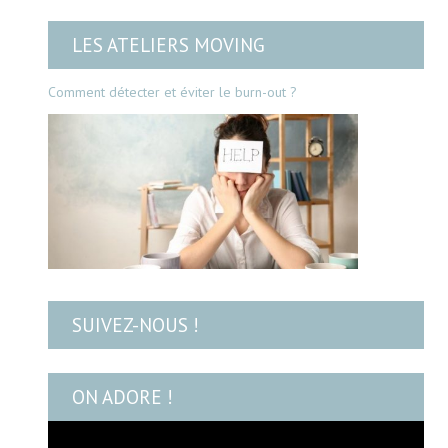
LES ATELIERS MOVING
Comment détecter et éviter le burn-out ?
SUIVEZ-NOUS !
ON ADORE !