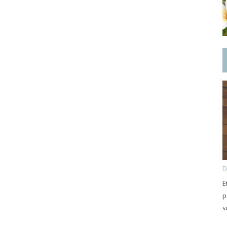
D
E
p
s