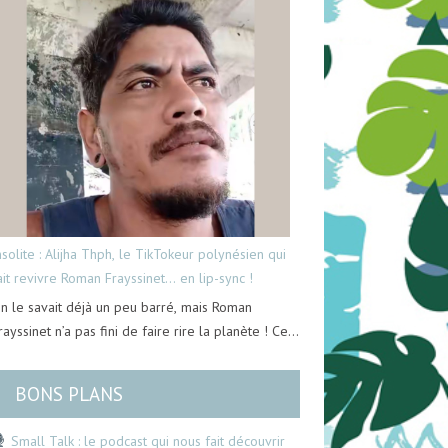
nsolite : Alijha Thph, le TikTokeur polynésien qui
ait revivre Roman Frayssinet… en lip-sync !
n le savait déjà un peu barré, mais Roman
rayssinet n’a pas fini de faire rire la planète ! Ce…
BONS PLANS
Small Talk : le podcast qui nous fait découvrir