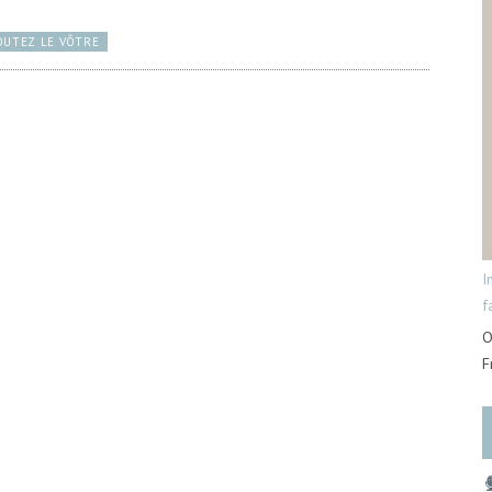
OUTEZ LE VÔTRE
I
f
O
F