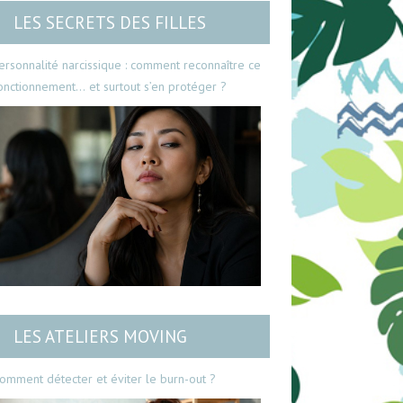
LES SECRETS DES FILLES
ersonnalité narcissique : comment reconnaître ce
onctionnement… et surtout s’en protéger ?
LES ATELIERS MOVING
omment détecter et éviter le burn-out ?