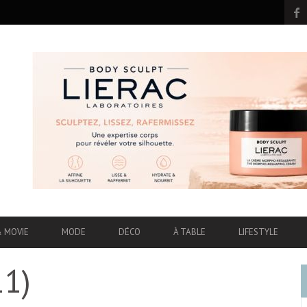
& MOVIE
MODE
DÉCO
À TABLE
LIFESTYLE
11)