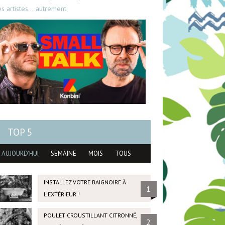
es artistes… autrement
TOP 5
AUJOURD'HUI
SEMAINE
MOIS
TOUS
INSTALLEZ VOTRE BAIGNOIRE À
1
L'EXTÉRIEUR !
POULET CROUSTILLANT CITRONNÉ,
2