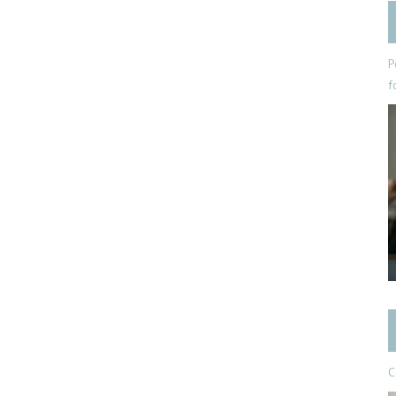
P
f
C