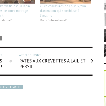
ika Waititi est un lapin
« Les chaussures de Louis », film
ns ce court-métrage
d’animation qui sensibilise à
ant
l’autisme
national"
Dans "International"
S
NT
ARTICLE SUIVANT
S
PATES AUX CREVETTES À L'AIL ET
!
PERSIL
OUTEZ LE VÔTRE