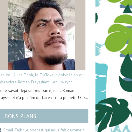
nsolite : Alijha Thph, le TikTokeur polynésien qui
ait revivre Roman Frayssinet… en lip-sync !
n le savait déjà un peu barré, mais Roman
rayssinet n’a pas fini de faire rire la planète ! Ce…
BONS PLANS
Small Talk : le podcast qui nous fait découvrir