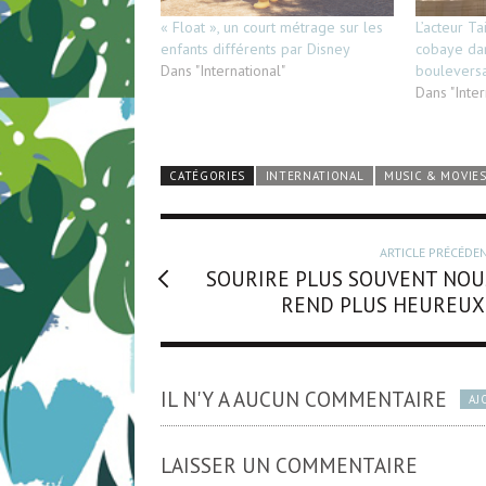
« Float », un court métrage sur les
L’acteur Ta
enfants différents par Disney
cobaye da
Dans "International"
boulevers
Dans "Inter
CATÉGORIES
INTERNATIONAL
MUSIC & MOVIE
ARTICLE PRÉCÉDE
SOURIRE PLUS SOUVENT NOU
REND PLUS HEUREUX 
IL N'Y A AUCUN COMMENTAIRE
AJ
LAISSER UN COMMENTAIRE