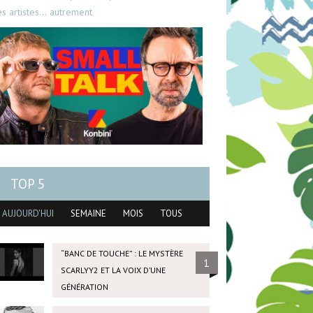
es artistes… autrement
TOP 5
AUJOURD'HUI
SEMAINE
MOIS
TOUS
“BANC DE TOUCHE” : LE MYSTÈRE
1
SCARLYY2 ET LA VOIX D’UNE
GÉNÉRATION