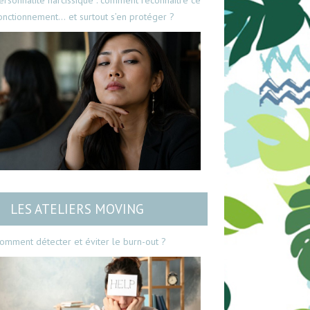
ersonnalité narcissique : comment reconnaître ce
onctionnement… et surtout s’en protéger ?
LES ATELIERS MOVING
omment détecter et éviter le burn-out ?