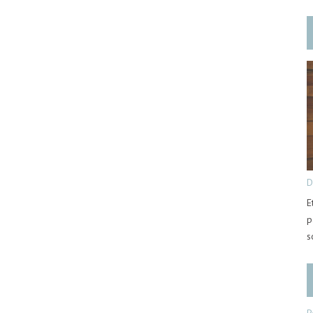
D
E
p
s