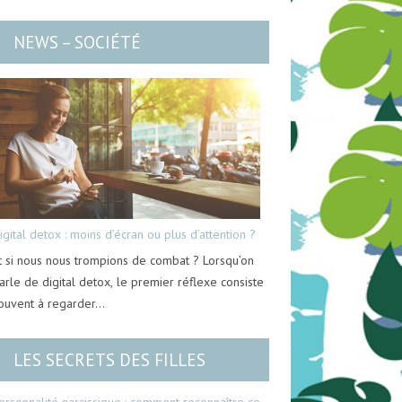
NEWS – SOCIÉTÉ
igital detox : moins d’écran ou plus d’attention ?
t si nous nous trompions de combat ? Lorsqu’on
arle de digital detox, le premier réflexe consiste
ouvent à regarder…
LES SECRETS DES FILLES