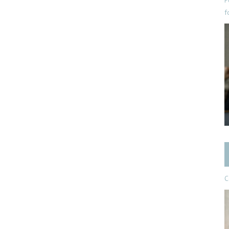
P
f
C