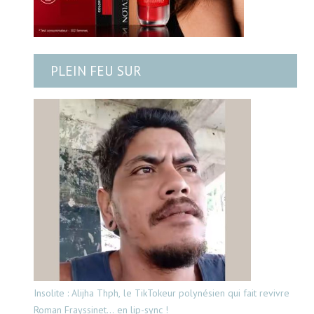
PLEIN FEU SUR
Insolite : Alijha Thph, le TikTokeur polynésien qui fait revivre
Roman Frayssinet… en lip-sync !