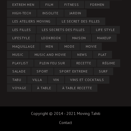
EXTREM MEN
FILM
FITNESS
FORMEN
HIGH-TECH
INSOLITE
JARDIN
LES ATELIERS MOVING
LE SECRET DES FILLES
LES FILLES
LES SECRETS DES FILLES
LIFE STYLE
LIFESTYLE
LOOKBOOK
MAISON
MAKEUP
MAQUILLAGE
MEN
MODE
MOVIE
MUSIC
MUSIC AND MOVIE
NEWS
PLAT
PLAYLIST
PLEIN FEU SUR
RECETTE
RÉGIME
SALADE
SPORT
SPORT EXTREME
SURF
TABU
VILLA
VIN
VINS ET COCKTAILS
VOYAGE
À TABLE
À TABLE RECETTE
Copyright © 2014 - 2021 Moving Tahiti
Contact