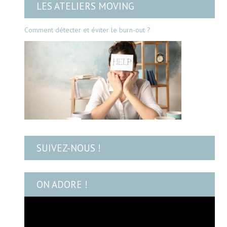
LES ATELIERS MOVING
Comment détecter et éviter le burn-out ?
SUIVEZ-NOUS !
ON ADORE !